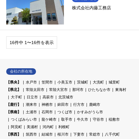
株式会社内藤工務店
16件中 1〜16件を表示
会社の所在地
【県央】
水戸市
笠間市
小美玉市
茨城町
大洗町
城里町
【県北】
常陸太田市
常陸大宮市
那珂市
ひたちなか市
東海村
大子町
日立市
高萩市
北茨城市
【鹿行】
潮来市
神栖市
鉾田市
行方市
鹿嶋市
【県南】
土浦市
石岡市
つくば市
かすみがうら市
つくばみらい市
龍ケ崎市
取手市
牛久市
守谷市
稲敷市
阿見町
美浦村
河内町
利根町
【県西】
筑西市
結城市
桜川市
下妻市
常総市
八千代町