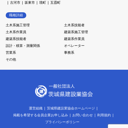
古河市
坂東市
境町
五霞町
職種詳細
土木系施工管理
土木系技能者
土木系作業員
建築系施工管理
建築系技能者
建築系作業員
設計・積算・測量関係
オペレーター
営業系
事務系
その他
運営組織
茨城県建設業協会ホームページ
掲載を希望する会員企業お申し込み
お問い合わせ
利用規約
プライバシーポリシー