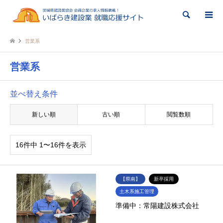
検索
営業系
営業系
並べ替え条件
新しい順
古い順
閲覧数順
16件中 1〜16件を表示
【県南】
新卒採用
土木系施工管理
準備中：常陽建設株式会社