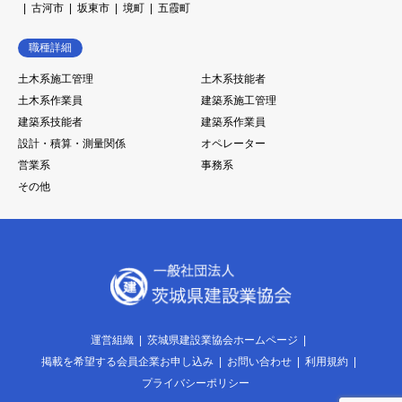
古河市
坂東市
境町
五霞町
職種詳細
土木系施工管理
土木系技能者
土木系作業員
建築系施工管理
建築系技能者
建築系作業員
設計・積算・測量関係
オペレーター
営業系
事務系
その他
運営組織
茨城県建設業協会ホームページ
掲載を希望する会員企業お申し込み
お問い合わせ
利用規約
プライバシーポリシー