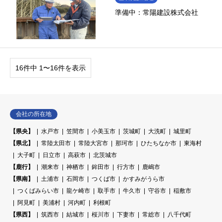
準備中：常陽建設株式会社
16件中 1〜16件を表示
会社の所在地
【県央】
水戸市
笠間市
小美玉市
茨城町
大洗町
城里町
【県北】
常陸太田市
常陸大宮市
那珂市
ひたちなか市
東海村
大子町
日立市
高萩市
北茨城市
【鹿行】
潮来市
神栖市
鉾田市
行方市
鹿嶋市
【県南】
土浦市
石岡市
つくば市
かすみがうら市
つくばみらい市
龍ケ崎市
取手市
牛久市
守谷市
稲敷市
阿見町
美浦村
河内町
利根町
【県西】
筑西市
結城市
桜川市
下妻市
常総市
八千代町