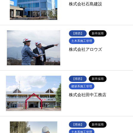
株式会社石島建設
【県西】
新卒採用
土木系施工管理
株式会社アロウズ
【県西】
新卒採用
建築系施工管理
株式会社田中工務店
【県南】
新卒採用
土木系施工管理