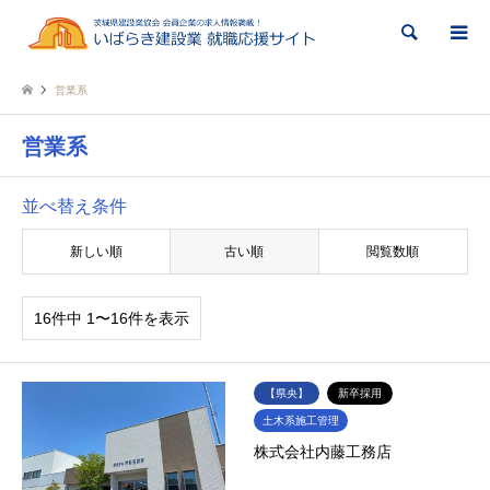
検索
営業系
営業系
並べ替え条件
新しい順
古い順
閲覧数順
16件中 1〜16件を表示
【県央】
新卒採用
土木系施工管理
株式会社内藤工務店