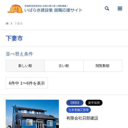
検索
下妻市
下妻市
並べ替え条件
新しい順
古い順
閲覧数順
6件中 1〜6件を表示
【県西】
新卒採用
土木系施工管理
有限会社苅部建設