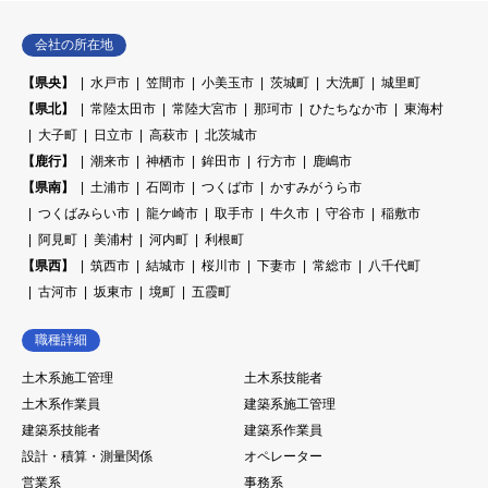
会社の所在地
【県央】
水戸市
笠間市
小美玉市
茨城町
大洗町
城里町
【県北】
常陸太田市
常陸大宮市
那珂市
ひたちなか市
東海村
大子町
日立市
高萩市
北茨城市
【鹿行】
潮来市
神栖市
鉾田市
行方市
鹿嶋市
【県南】
土浦市
石岡市
つくば市
かすみがうら市
つくばみらい市
龍ケ崎市
取手市
牛久市
守谷市
稲敷市
阿見町
美浦村
河内町
利根町
【県西】
筑西市
結城市
桜川市
下妻市
常総市
八千代町
古河市
坂東市
境町
五霞町
職種詳細
土木系施工管理
土木系技能者
土木系作業員
建築系施工管理
建築系技能者
建築系作業員
設計・積算・測量関係
オペレーター
営業系
事務系