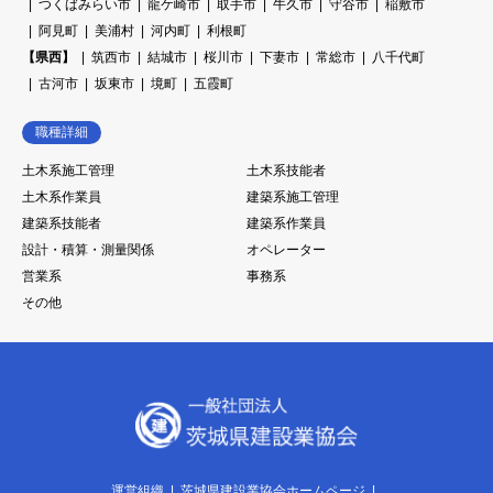
つくばみらい市
龍ケ崎市
取手市
牛久市
守谷市
稲敷市
阿見町
美浦村
河内町
利根町
【県西】
筑西市
結城市
桜川市
下妻市
常総市
八千代町
古河市
坂東市
境町
五霞町
職種詳細
土木系施工管理
土木系技能者
土木系作業員
建築系施工管理
建築系技能者
建築系作業員
設計・積算・測量関係
オペレーター
営業系
事務系
その他
運営組織
茨城県建設業協会ホームページ