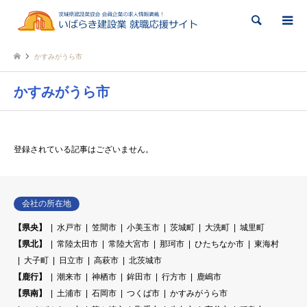
検索
かすみがうら市
かすみがうら市
登録されている記事はございません。
会社の所在地
【県央】
水戸市
笠間市
小美玉市
茨城町
大洗町
城里町
【県北】
常陸太田市
常陸大宮市
那珂市
ひたちなか市
東海村
大子町
日立市
高萩市
北茨城市
【鹿行】
潮来市
神栖市
鉾田市
行方市
鹿嶋市
【県南】
土浦市
石岡市
つくば市
かすみがうら市