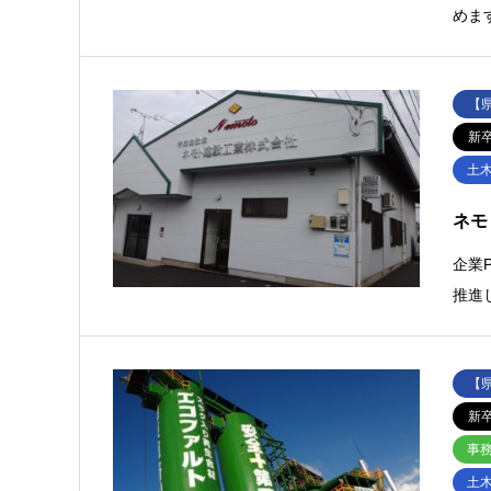
めま
【
新
土
ネモ
企業
推進
【
新
事
土