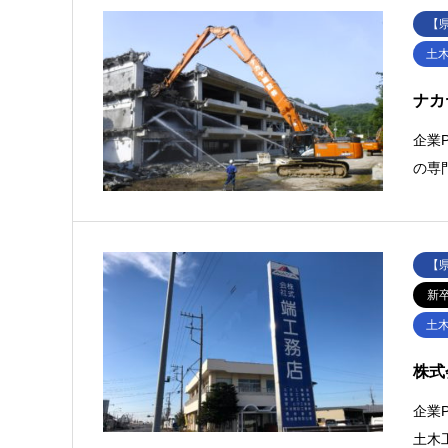
【
土
ナカ
企業
の専
【
新
土
株式
企業
土木