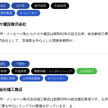
県央】
水戸市
新卒採用
中途採用
木系作業員
オペレーター
ヤ建設株式会社
PR・メッセージ私たちナカヤ建設は昭和62年の設立以来、総合解体工
門会社として、茨城県を中心とした関東各都県や…
県西】
下妻市
卒採用
中途採用
職業体験・インターンシップ
土木系受入
木系施工管理
土木系技能者
オペレーター
会社端工務店
PR・メッセージ株式会社端工務店は創業50年の総合建設業者です。公
工事を中心にインフラの整備を行っています。ま…