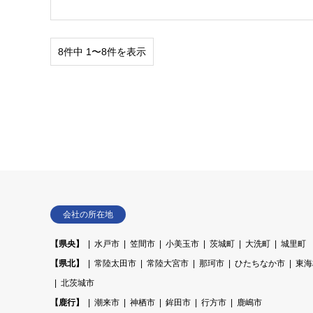
8件中 1〜8件を表示
会社の所在地
【県央】
水戸市
笠間市
小美玉市
茨城町
大洗町
城里町
【県北】
常陸太田市
常陸大宮市
那珂市
ひたちなか市
東海
北茨城市
【鹿行】
潮来市
神栖市
鉾田市
行方市
鹿嶋市