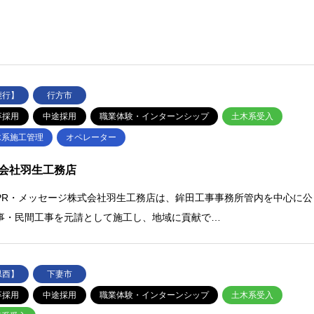
鹿行】
行方市
卒採用
中途採用
職業体験・インターンシップ
土木系受入
木系施工管理
オペレーター
会社羽生工務店
PR・メッセージ株式会社羽生工務店は、鉾田工事事務所管内を中心に公
事・民間工事を元請として施工し、地域に貢献で…
県西】
下妻市
卒採用
中途採用
職業体験・インターンシップ
土木系受入