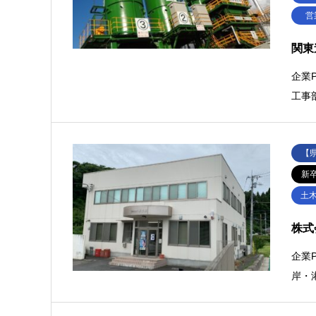
営
関東
企業
工事
【
新
土
株式
企業
岸・