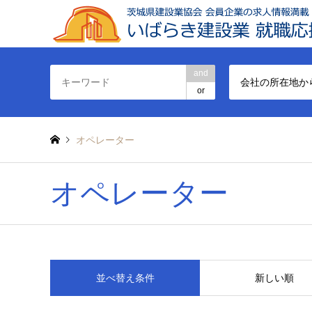
and
会社の所在地か
or
オペレーター
オペレーター
並べ替え条件
新しい順