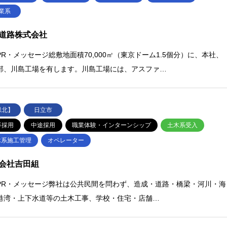
業系
道路株式会社
PR・メッセージ総敷地面積70,000㎡（東京ドーム1.5個分）に、本社、
部、川島工場を有します。川島工場には、アスファ…
県北】
日立市
卒採用
中途採用
職業体験・インターンシップ
土木系受入
木系施工管理
オペレーター
会社吉田組
PR・メッセージ弊社は公共民間を問わず、造成・道路・橋梁・河川・海
港湾・上下水道等の土木工事、学校・住宅・店舗…