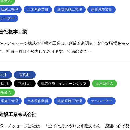
築系受入
木系施工管理
土木系作業員
建築系施工管理
建築系作業員
ペレーター
会社根本工業
PR・メッセージ株式会社根本工業は、創業以来明るく安全な職場をモッ
に、社員一同日々努力しております。社員の皆さ…
県北】
東海村
卒採用
中途採用
職業体験・インターンシップ
土木系受入
築系受入
木系施工管理
土木系作業員
建築系施工管理
オペレーター
建設工業株式会社
PR・メッセージ当社は、「全ては思いやりと創造力から、感謝の心で努