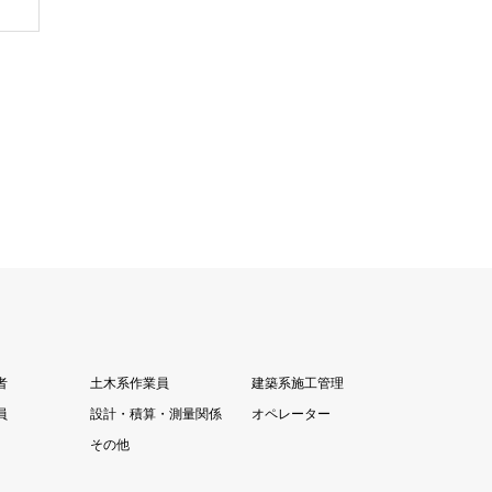
者
土木系作業員
建築系施工管理
員
設計・積算・測量関係
オペレーター
その他