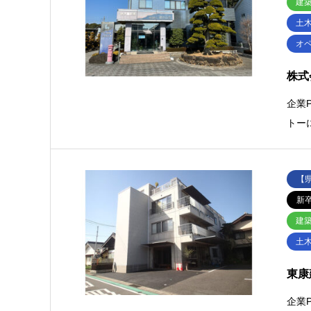
建
土
オ
株式
企業
トー
【
新
建
土
東康
企業