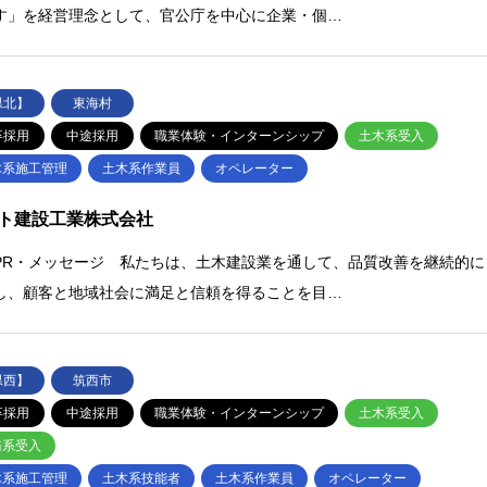
す」を経営理念として、官公庁を中心に企業・個…
県北】
東海村
卒採用
中途採用
職業体験・インターンシップ
土木系受入
木系施工管理
土木系作業員
オペレーター
ト建設工業株式会社
PR・メッセージ 私たちは、土木建設業を通して、品質改善を継続的に
し、顧客と地域社会に満足と信頼を得ることを目…
県西】
筑西市
卒採用
中途採用
職業体験・インターンシップ
土木系受入
務系受入
木系施工管理
土木系技能者
土木系作業員
オペレーター