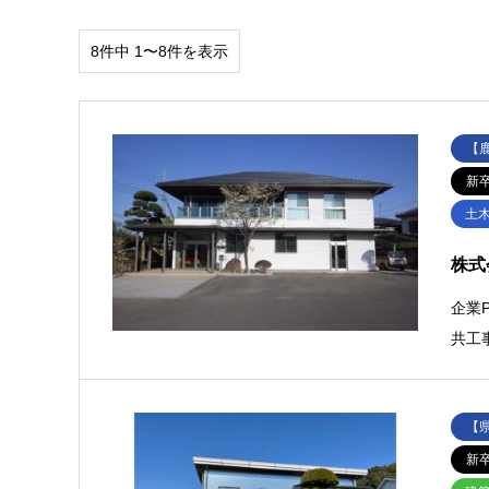
8件中 1〜8件を表示
【
新
土
株式
企業
共工
【
新