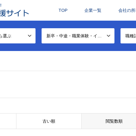
TOP
企業一覧
会社の所
ら選ぶ
新卒・中途・職業体験・インターンシップから選ぶ
職種
古い順
閲覧数順