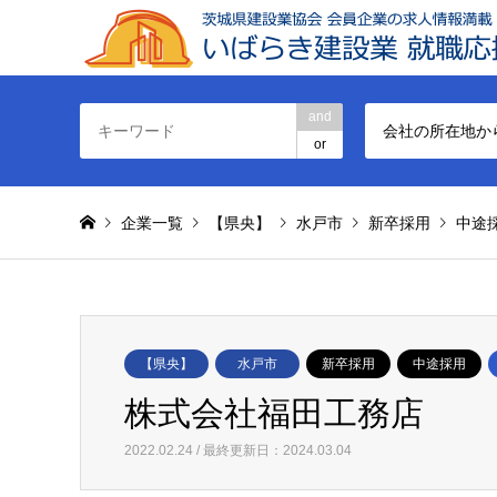
and
会社の所在地か
or
企業一覧
【県央】
水戸市
新卒採用
中途
【県央】
水戸市
新卒採用
中途採用
株式会社福田工務店
2022.02.24 / 最終更新日：2024.03.04