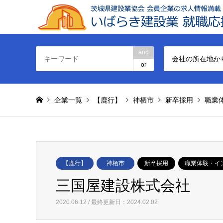
and
会社の所在地か
or
企業一覧
【鹿行】
神栖市
新卒採用
職業
【鹿行】
神栖市
新卒採用
職業体験・イ
三国屋建設株式会社
2020.06.12 / 最終更新日：2024.02.02