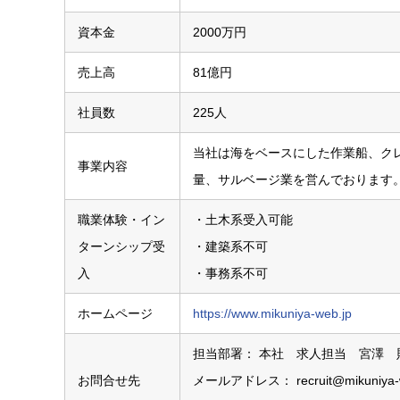
資本金
2000万円
売上高
81億円
社員数
225人
当社は海をベースにした作業船、ク
事業内容
量、サルベージ業を営んでおります
職業体験・イン
・土木系受入可能
ターンシップ受
・建築系不可
入
・事務系不可
ホームページ
https://www.mikuniya-web.jp
担当部署： 本社 求人担当 宮澤 
お問合せ先
メールアドレス： recruit@mikuniya-w