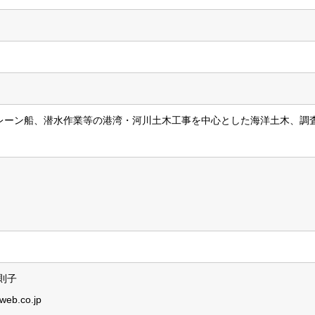
レーン船、潜水作業等の港湾・河川土木工事を中心とした海洋土木、調
。
則子
eb.co.jp